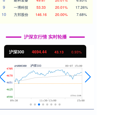
耐科装备
49.67
20.01%
6.83%
9
一博科技
53.33
20.01%
17.26%
10
方邦股份
146.16
20.00%
7.68%
沪深京行情 实时轮播
沪深300
4694.44
北证
43.13
0.93%