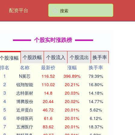
配资平台
个股实时涨跌榜
个股跌幅
个股流入
个股流出
换手率
个股涨幅
排名
名称
最新价
涨幅
换手率
1
N展芯
116.52
396.89%
79.39%
2
锐翔智能
110.02
20.21%
16.80%
3
志特新材
14.8
20.03%
14.18%
4
博腾股份
20.44
20.02%
14.77%
5
近岸蛋白
46.72
20.01%
5.62%
6
毕得医药
61.6
20.01%
6.12%
7
五洲医疗
83.62
20.01%
18.37%
8