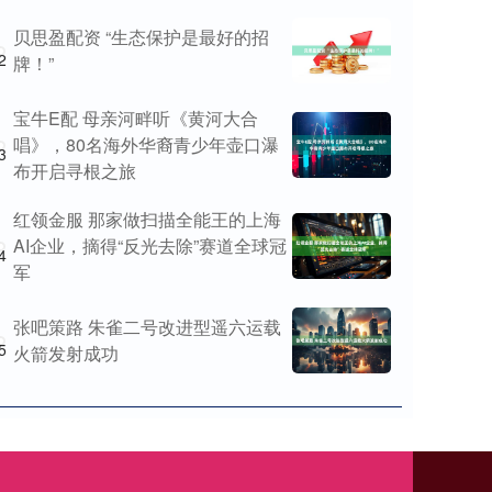
贝思盈配资 “生态保护是最好的招
2
牌！”
宝牛E配 母亲河畔听《黄河大合
唱》，80名海外华裔青少年壶口瀑
3
布开启寻根之旅
红领金服 那家做扫描全能王的上海
AI企业，摘得“反光去除”赛道全球冠
4
军
张吧策路 朱雀二号改进型遥六运载
5
火箭发射成功