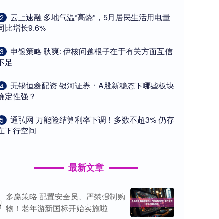
​云上速融 多地气温“高烧”，5月居民生活用电量
2
同比增长9.6%
​申银策略 耿爽: 伊核问题根子在于有关方面互信
3
不足
​无锡恒鑫配资 银河证券：A股新稳态下哪些板块
4
确定性强？
​通弘网 万能险结算利率下调！多数不超3% 仍存
5
在下行空间
最新文章
多赢策略 配置安全员、严禁强制购
1
物！老年游新国标开始实施啦