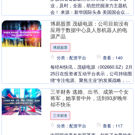
业，及时，全面，助您挖掘潜力主题机
会！ 来源：新华国际头条 美国国会众议
院12日晚通过一项联邦政府临时拨款法
博易股票 茂硕电源：公司目前没有
案，总统特朗普当晚....
应用于数据中心及人形机器人的电
源产品
博易股票
分类：配资平台
查看：140
每经AI快讯，茂硕电源（002660.SZ）2月
25日在投资者互动平台表示，公司持续围
绕“专注电源、聚焦主业”的发展战略，不
断加强技术创新和产品研发力度，满足
三羊财务 逃婚、出书、成第一个女
市....
将军，她享誉中外，活到93岁晚年
却不快乐
三羊财务
分类：配资平台
查看：117
中国现代著名作家茅盾，创作了大量的作