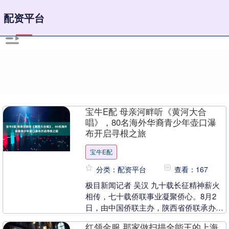
配资平台
宝牛E配 母亲河畔听《黄河大合
唱》，80名海外华裔青少年壶口瀑
布开启寻根之旅
宝牛E配
分类：配资平台
查看：167
极目新闻记者 吴汉 九十载长征精神薪火
相传，七十载侨联事业凝聚侨心。8月2
日，由中国侨联主办，陕西省侨联承办的
2026“亲情中华·中国寻根之旅”夏令营陕西
红领金服 那家做扫描全能王的上海