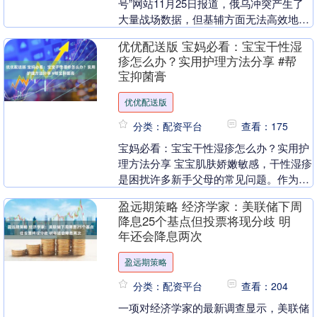
号”网站11月25日报道，俄乌冲突产生了
大量战场数据，但基辅方面无法高效地与
北约盟友共享这些数据。北约计划在新的
优优配送版 宝妈必看：宝宝干性湿
一年里解....
疹怎么办？实用护理方法分享 #帮
宝抑菌膏
优优配送版
分类：配资平台
查看：175
宝妈必看：宝宝干性湿疹怎么办？实用护
理方法分享 宝宝肌肤娇嫩敏感，干性湿疹
是困扰许多新手父母的常见问题。作为深
耕母婴护理领域十余年的专业品牌，帮宝
盈远期策略 经济学家：美联储下周
始终致力于为婴....
降息25个基点但投票将现分歧 明
年还会降息两次
盈远期策略
分类：配资平台
查看：204
一项对经济学家的最新调查显示，美联储