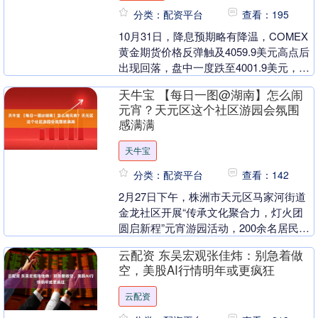
分类：配资平台
查看：195
10月31日，降息预期略有降温，COMEX
黄金期货价格反弹触及4059.9美元高点后
出现回落，盘中一度跌至4001.9美元，目
前交投于4028美元/盎司附近，黄....
天牛宝 【每日一图@湖南】怎么闹
元宵？天元区这个社区游园会氛围
感满满
天牛宝
分类：配资平台
查看：142
2月27日下午，株洲市天元区马家河街道
金龙社区开展“传承文化聚合力，灯火团
圆启新程”元宵游园活动，200余名居民欢
聚一堂。现场设置投壶、夹珠等传统民俗
云配资 东吴宏观张佳炜：别急着做
体验，及猜....
空，美股AI行情明年或更疯狂
云配资