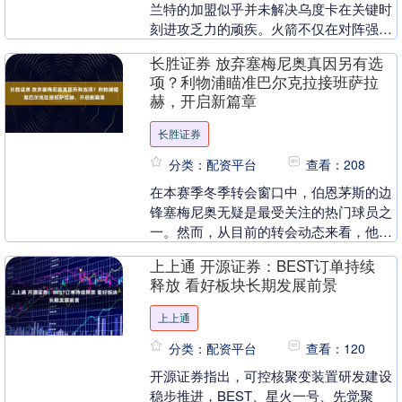
兰特的加盟似乎并未解决乌度卡在关键时
刻进攻乏力的顽疾。火箭不仅在对阵强队
时举步维艰，面对实力较弱的对手也频频
长胜证券 放弃塞梅尼奥真因另有选
失利，困境明显。....
项？利物浦瞄准巴尔克拉接班萨拉
赫，开启新篇章
长胜证券
分类：配资平台
查看：208
在本赛季冬季转会窗口中，伯恩茅斯的边
锋塞梅尼奥无疑是最受关注的热门球员之
一。然而，从目前的转会动态来看，他的
潜在下家仅剩曼联和曼城两支英超劲旅，
上上通 开源证券：BEST订单持续
利物浦和切尔西等....
释放 看好板块长期发展前景
上上通
分类：配资平台
查看：120
开源证券指出，可控核聚变装置研发建设
稳步推进，BEST、星火一号、先觉聚