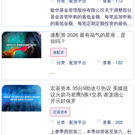
分类：配资平台
查看：173
银华基金管理股份有限公司关于调整部分
基金首笔申购的最低金额、每笔追加申购
的最低金额、每笔定期定额投资的最低金
额、每笔赎回申请的最低份额及赎回后的
速配资 2026 最有福气的星座，是
最低保有份额的公....
你吗？
速配资
分类：配资平台
查看：122
....
宏基资本 35分9助攻引热议 美媒提
议火箭与老鹰5换1交易 谢泼德公
开示好保罗
宏基资本
分类：配资平台
查看：205
上赛季西部第二，本季却滑落至第六，杜