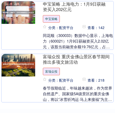
申宝策略 上海电力：1月9日获融
Jo....
资买入202亿元
申宝策略
分类：配资平台
查看：142
同花顺（300033）数据中心显示，上海电
力（600021）1月9日获融资买入2.02亿
元，该股当前融资余额19.76亿元，占流
通市值的3.29%，超过历史90....
富瑞众投 重庆金佛山景区春节期间
推出多项文旅活动
富瑞众投
分类：配资平台
查看：218
春节假期临近，年味越来越浓，作为世界
自然遗产、国家级5A级景区的重庆金佛
山，将以“冰雪祈鸿运·马上来接福”为主
题，于2月18日至22日推出一系列融合传
统年俗、冰....