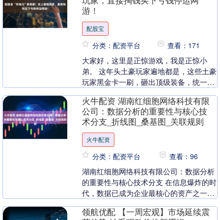
玩家，直接掏钱买下亏钱停运网
游！
配股宝
分类：配资平台
查看：171
大家好，这里是正惊游戏，我是正惊小
弟。 这年头土豪玩家遍地都是，这些土豪
玩家黑金卡一刷，砸出顶级装备，统一一
个服务器都是轻而易举的事情，近日，日
火牛配资 湖南红细胞网络科技有限
本的土豪玩家就把....
公司：数据分析的重要性与核心技
术分支_折线图_桑基图_关联规则
火牛配资
分类：配资平台
查看：96
湖南红细胞网络科技有限公司：数据分析
的重要性与核心技术分支 在信息爆炸的时
代，数据已成为企业最核心的资产之一。
无论是金融、医疗、教育还是零售行业，
领航优配 【一周宏观】市场延续震
数据分析都像一....