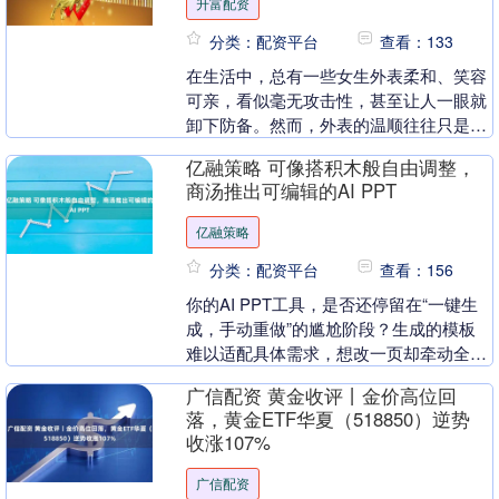
升富配资
分类：配资平台
查看：133
在生活中，总有一些女生外表柔和、笑容
可亲，看似毫无攻击性，甚至让人一眼就
卸下防备。然而，外表的温顺往往只是她
们的“保护色”。在那副面善的外表之下，
亿融策略 可像搭积木般自由调整，
隐藏着强烈的野....
商汤推出可编辑的AI PPT
亿融策略
分类：配资平台
查看：156
你的AI PPT工具，是否还停留在“一键生
成，手动重做”的尴尬阶段？生成的模板
难以适配具体需求，想改一页却牵动全
局？背后的问题在于，许多AI只负责“生
广信配资 黄金收评丨金价高位回
成”，却未....
落，黄金ETF华夏（518850）逆势
收涨107%
广信配资