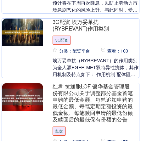
预计将在下周再次降息，以防止劳动力市
场急剧恶化的风险上升。与此同时，受访
者的预测中值显示，美联储将在下周降息
3G配资 埃万妥单抗
后暂停行动，并在....
(RYBREVANT)作用类别
3G配资
分类：配资平台
查看：160
埃万妥单抗（RYBREVANT）的作用类别
为全人源EGFR-MET双特异性抗体，其作
用机制及特点如下： 作用机制 配体阻
断：埃万妥单抗能够同时靶向表皮生长因
红盘 抗通胀LOF 银华基金管理股
子受....
份有限公司关于调整部分基金首笔
申购的最低金额、每笔追加申购的
最低金额、每笔定期定额投资的最
低金额、每笔赎回申请的最低份额
及赎回后的最低保有份额的公告
红盘