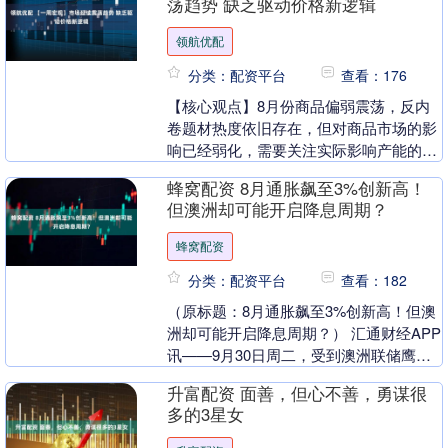
荡趋势 缺乏驱动价格新逻辑
领航优配
分类：配资平台
查看：176
【核心观点】8月份商品偏弱震荡，反内
卷题材热度依旧存在，但对商品市场的影
响已经弱化，需要关注实际影响产能的动
作，否则弱需求依旧主导市场。 过去一周
蜂窝配资 8月通胀飙至3%创新高！
商品价格指数继....
但澳洲却可能开启降息周期？
蜂窝配资
分类：配资平台
查看：182
（原标题：8月通胀飙至3%创新高！但澳
洲却可能开启降息周期？） 汇通财经APP
讯——9月30日周二，受到澳洲联储鹰派
利率决议，保持3.6%利率不变提振，澳元
升富配资 面善，但心不善，勇谋很
兑美....
多的3星女