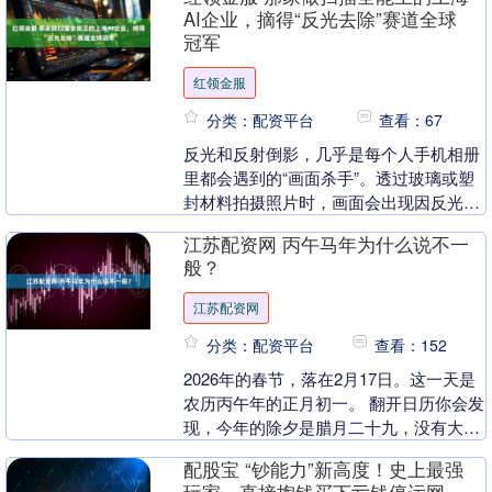
营走进....
AI企业，摘得“反光去除”赛道全球
冠军
红领金服
分类：配资平台
查看：67
反光和反射倒影，几乎是每个人手机相册
里都会遇到的“画面杀手”。透过玻璃或塑
封材料拍摄照片时，画面会出现因反光导
致的各类干扰，如室内外光源的反射、人
江苏配资网 丙午马年为什么说不一
和物体的倒影等....
般？
江苏配资网
分类：配资平台
查看：152
2026年的春节，落在2月17日。这一天是
农历丙午年的正月初一。 翻开日历你会发
现，今年的除夕是腊月二十九，没有大年
三十。老辈人把这种年份叫作“穷年”，但
配股宝 “钞能力”新高度！史上最强
这个“....