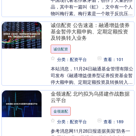
品，其中有一篇叫《虹》，文中有一个人
物叫梅行素。梅行素是一个敢于反抗压
迫、追求真爱的女子，同时她也是一位拥
诚信配资 公告速递：融通增益债券
有革命热血的战士。....
基金暂停大额申购、定期定额投资
及转换转入业务
诚信配资
分类：配资平台
查看：101
本站消息，11月24日融通基金管理有限公
司发布《融通增益债券型证券投资基金暂
停大额申购、定期定额投资及转换转入业
务的公告》。公告中提示，为保证本基金
金领速配 北约拟为乌搭建作战数据
的稳定运作，....
云平台
金领速配
分类：配资平台
查看：189
参考消息网11月28日报道据美国“防务一