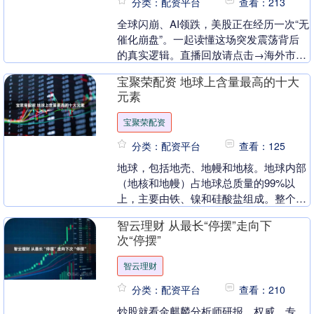
分类：配资平台
查看：213
全球闪崩、AI领跌，美股正在经历一次“无
催化崩盘”。一起读懂这场突发震荡背后
的真实逻辑。直播回放请点击→海外市
场“闪崩”，谁是元凶？ 核心观点速览 这
宝聚荣配资 地球上含量最高的十大
场“闪崩”....
元素
宝聚荣配资
分类：配资平台
查看：125
地球，包括地壳、地幔和地核。地球内部
（地核和地幔）占地球总质量的99%以
上，主要由铁、镍和硅酸盐组成。整个地
球中的十大元素整体排名如下： ‌1、铁
智云理财 从最长“停摆”走向下
（Fe）‌：约....
次“停摆”
智云理财
分类：配资平台
查看：210
炒股就看金麒麟分析师研报，权威，专