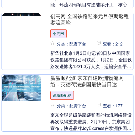
能、环流四号项目有望陆续开工，核心部
件订单有望持续释放；TMTG并购TAE打
创高网 全国铁路迎来元旦假期返程
造全球首家商....
客流高峰
创高网
分类：配资平台
查看：212
新华社北京1月3日电记者3日从中国国家
铁路集团有限公司获悉，1月2日，全国铁
路发送旅客1221.3万人次，运输安全平稳
有序。1月3日，全国铁路预计发送旅客
赢赢顺配资 京东自建欧洲物流网
174....
络，英德荷法多国最快当日达
赢赢顺配资
分类：配资平台
查看：177
京东全球超级供应链和海外物流网络建设
再次取得重要进展。2月10日，京东集团
宣布，快递品牌JoyExpress在欧洲多国正
式推出，将率先为京东欧洲线上零售业务