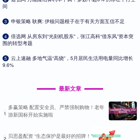
间
​申银策略 耿爽: 伊核问题根子在于有关方面互信不足
3
​倍选网 从房东到“光刻机股东”，张江高科“借东风”资本突
4
围的转型考题
​云上速融 多地气温“高烧”，5月居民生活用电量同比增长
5
9.6%
最新文章
多赢策略 配置安全员、严禁强制购物！老年
1
游新国标开始实施啦
贝思盈配资 “生态保护是最好的招牌！”
2