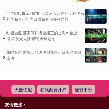
宝牛E配 母亲河畔听《黄河大合唱》，80名海
3
外华裔青少年壶口瀑布开启寻根之旅
红领金服 那家做扫描全能王的上海AI企业，
4
摘得“反光去除”赛道全球冠军
张吧策路 朱雀二号改进型遥六运载火箭发射
5
成功
天盛优配
在线配资开户
配资平台
友情链接：