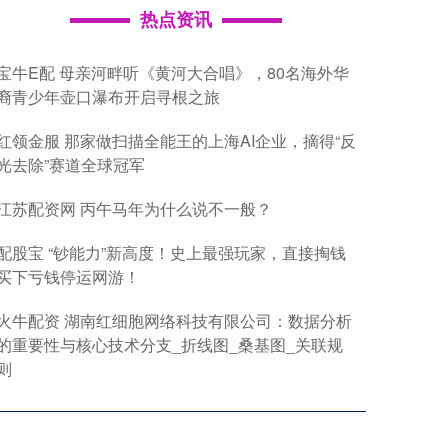
热点资讯
宝牛E配 母亲河畔听《黄河大合唱》，80名海外华
裔青少年壶口瀑布开启寻根之旅
红领金服 那家做扫描全能王的上海AI企业，摘得“反
光去除”赛道全球冠军
江苏配资网 丙午马年为什么说不一般？
配股宝 “钞能力”新高度！史上最强玩家，直接掏钱
买下亏钱停运网游！
火牛配资 湖南红细胞网络科技有限公司：数据分析
的重要性与核心技术分支_折线图_桑基图_关联规
则