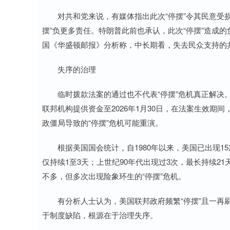
对共和党来说，有媒体指出此次“停摆”令其民意受损
摆”负更多责任。特朗普此前也承认，此次“停摆”造成
国《华盛顿邮报》分析称，中长期看，失去民众支持的
失序的治理
临时拨款法案的通过也不代表“停摆”危机真正解决。
联邦机构提供资金至2026年1月30日，在法案生效
政僵局导致的“停摆”危机可能重演。
根据美国国会统计，自1980年以来，美国已出现15次
仅持续1至3天；上世纪90年代出现过3次，最长持续21
不多，但多次出现险象环生的“停摆”危机。
有分析人士认为，美国联邦政府频繁“停摆”且一再刷
于制度缺陷，根源在于治理失序。