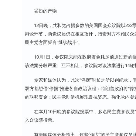
妥协的产物
12日晚，共和党占据多数的美国国会众议院以222票
辩论环节，两党议员仍在相互攻讦，指责对方不顾民众生
民主党方面誓言“继续战斗”。
10月1日，参议院未能在政府资金耗尽前通过新的临
该法案分歧严重、互不相让，参议院对该法案进行14
专家和媒体认为，此次“停摆”时长之所以创纪录，表
双方都想借“停摆”推进各自政治议程：特朗普政府将“停
的联邦资金；民主党则借机展现反抗姿态、强化党内凝
在本月10日晚的参议院投票中，多名民主党参议员“倒
入众议院投票。
有美国媒体分析指出，这些“倒戈”的民主党参议员此