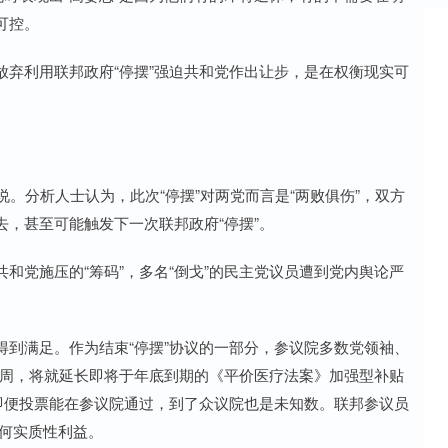
可控。
利用联邦政府“停摆”强迫共和党作出让步，是在权衡现实可
。
。分析人士认为，此次“停摆”对两党而言是“两败俱伤”，双方
，甚至可能触发下一次联邦政府“停摆”。
党施压的“筹码”，多名“倒戈”的民主党议员遭到党内舆论严
满足。作为结束“停摆”协议的一部分，参议院多数党领袖、
二周，将就延长即将于年底到期的《平价医疗法案》加强型补贴
即便投票能在参议院通过，到了众议院也是未知数。联邦参议员
任何实质性利益。