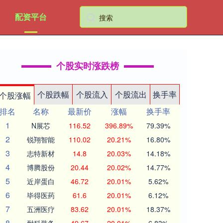
配资平台
个股实时涨跌榜
个股跌幅
个股流入
个股流出
换手率
个股涨幅
排名
名称
最新价
涨幅
换手率
1
N展芯
116.52
396.89%
79.39%
2
锐翔智能
110.02
20.21%
16.80%
3
志特新材
14.8
20.03%
14.18%
4
博腾股份
20.44
20.02%
14.77%
5
近岸蛋白
46.72
20.01%
5.62%
6
毕得医药
61.6
20.01%
6.12%
7
五洲医疗
83.62
20.01%
18.37%
8