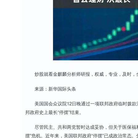
深证成指
14311.01
8
1.02%
200.89
1.
炒股就看金麒麟分析师研报，权威，专业，及时，全
来源：新华国际头条
美国国会众议院12日晚通过一项联邦政府临时拨款法
邦政府史上最长“停摆”结束。
尽管民主、共和两党暂时达成妥协，但关于医保福利
摆”危机。近年来，美国联邦政府“停摆”已成政治常态