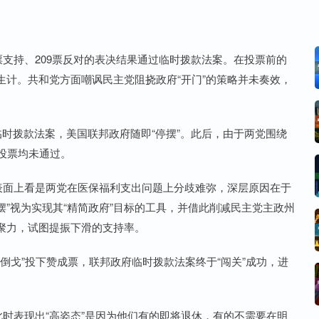
支持、209票反对的表决结果通过临时拨款法案。在投票前的
计。共和党方面嘲讽民主党阻挠政府“开门”的策略并未奏效，
时拨款法案，美国联邦政府随即“停摆”。此后，由于两党围绕
轮投票均未通过。
面上看是两党在医保福利支出问题上分歧难弥，深层原因在于
摆”视为实现其“精简政府”目标的工具，并借此削减民主党主政州
聚力，试图提振下滑的支持率。
戈”投下赞成票，联邦政府临时拨款法案终于“闯关”成功，进
时表现出“高姿态”是因为他们有的即将退休，有的不需要在明