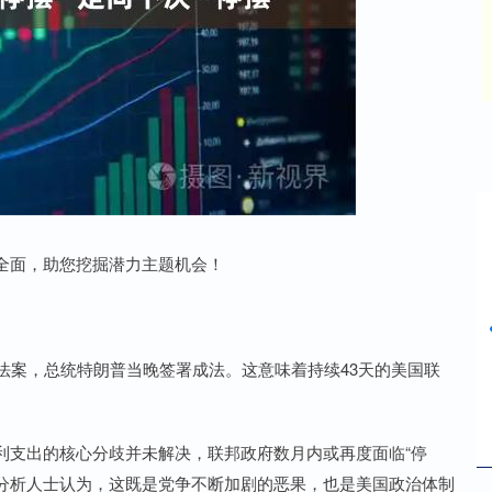
沪深300
4694.44
42%
43.13
0.93%
面，助您挖掘潜力主题机会！
案，总统特朗普当晚签署成法。这意味着持续43天的美国联
支出的核心分歧并未解决，联邦政府数月内或再度面临“停
。分析人士认为，这既是党争不断加剧的恶果，也是美国政治体制