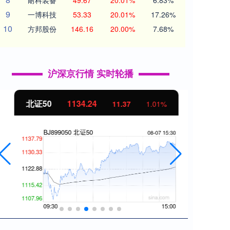
耐科装备
49.67
20.01%
6.83%
9
一博科技
53.33
20.01%
17.26%
10
方邦股份
146.16
20.00%
7.68%
沪深京行情 实时轮播
北证50
1134.24
创业
11.37
1.01%