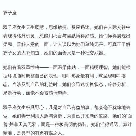
双子座
双子座女生天生聪慧，思维敏捷、反应迅速。她们在人际交往中
表现得格外机灵，总能用巧言与幽默博得好感。她们懂得展现出
柔和、善解人意的一面，让人误以为她们单纯无害。可真正了解
双子女的人都知道，她们的面善只是一种社交武器。
她们有着双重性格——一面温柔体贴，一面精明理智。她们能根
据环境随时调整自己的表现，哪种形象最有利，就呈现哪种姿
态。当涉及到自己的利益时，她们会迅速切换状态，冷静分析、
果断行动，丝毫不会被感情羁绊。
双子座女生极具野心，凡是对自己有益的事，都会毫不犹豫地去
做。她们善于利用人脉与资源，为自己开拓新的道路。她们的“面
善”并非天真无邪，而是一种极高明的伪装。她们活得通透、算计
精准，是典型的有勇有谋之人。