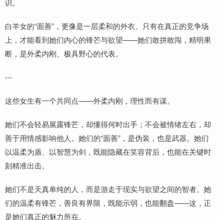
识。
白羊女的“面善”，更像是一层柔和的外衣。只有在真正的竞争场
上，才能看到她们内心的锋芒与欲望——她们敢拼敢闯，精明果
断，是外柔内刚、极具野心的代表。
---
这些女生有一个共同点——外柔内刚，理性而有谋。
她们不会轻易展露锋芒，却懂得何时出手；不会被情绪左右，却
善于用情感影响他人。她们的“面善”，是伪装，也是武器。她们
以温柔为盾、以智慧为剑，既能隐藏在笑容背后，也能在关键时
刻精准出击。
她们不是天真单纯的人，而是游走于现实与欲望之间的智者。她
们的温柔有锋芒，善良有界限，既能示弱，也能翻盘——这，正
是她们真正的魅力所在。