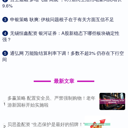
9.6%
​申银策略 耿爽: 伊核问题根子在于有关方面互信不足
3
​无锡恒鑫配资 银河证券：A股新稳态下哪些板块确定性
4
强？
​通弘网 万能险结算利率下调！多数不超3% 仍存在下行空
5
间
最新文章
多赢策略 配置安全员、严禁强制购物！老年
1
游新国标开始实施啦
贝思盈配资 “生态保护是最好的招牌！”
2