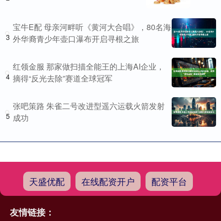
宝牛E配 母亲河畔听《黄河大合唱》，80名海
3
外华裔青少年壶口瀑布开启寻根之旅
红领金服 那家做扫描全能王的上海AI企业，
4
摘得“反光去除”赛道全球冠军
张吧策路 朱雀二号改进型遥六运载火箭发射
5
成功
天盛优配
在线配资开户
配资平台
友情链接：