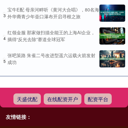
宝牛E配 母亲河畔听《黄河大合唱》，80名海
3
外华裔青少年壶口瀑布开启寻根之旅
红领金服 那家做扫描全能王的上海AI企业，
4
摘得“反光去除”赛道全球冠军
张吧策路 朱雀二号改进型遥六运载火箭发射
5
成功
天盛优配
在线配资开户
配资平台
友情链接：