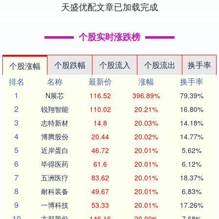
天盛优配文章已加载完成
个股实时涨跌榜
个股跌幅
个股流入
个股流出
换手率
个股涨幅
排名
名称
最新价
涨幅
换手率
1
N展芯
116.52
396.89%
79.39%
2
锐翔智能
110.02
20.21%
16.80%
3
志特新材
14.8
20.03%
14.18%
4
博腾股份
20.44
20.02%
14.77%
5
近岸蛋白
46.72
20.01%
5.62%
6
毕得医药
61.6
20.01%
6.12%
7
五洲医疗
83.62
20.01%
18.37%
8
耐科装备
49.67
20.01%
6.83%
9
一博科技
53.33
20.01%
17.26%
10
方邦股份
146.16
20.00%
7.68%