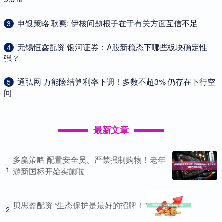
​申银策略 耿爽: 伊核问题根子在于有关方面互信不足
3
​无锡恒鑫配资 银河证券：A股新稳态下哪些板块确定性
4
强？
​通弘网 万能险结算利率下调！多数不超3% 仍存在下行空
5
间
最新文章
多赢策略 配置安全员、严禁强制购物！老年
1
游新国标开始实施啦
贝思盈配资 “生态保护是最好的招牌！”
2