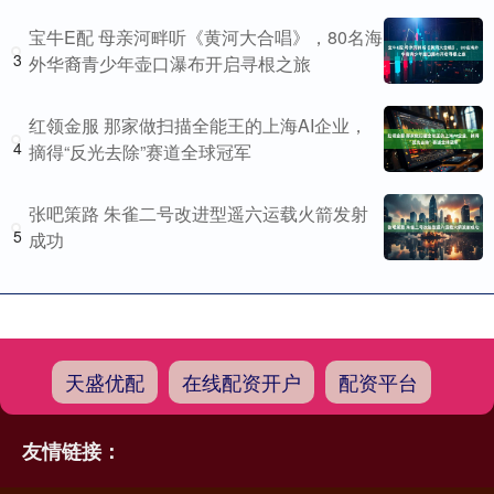
宝牛E配 母亲河畔听《黄河大合唱》，80名海
3
外华裔青少年壶口瀑布开启寻根之旅
红领金服 那家做扫描全能王的上海AI企业，
4
摘得“反光去除”赛道全球冠军
张吧策路 朱雀二号改进型遥六运载火箭发射
5
成功
天盛优配
在线配资开户
配资平台
友情链接：