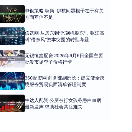
申银策略 耿爽: 伊核问题根子在于有关
方面互信不足
倍选网 从房东到“光刻机股东”，张江高
科“借东风”资本突围的转型考题
无锡恒鑫配资 2025年9月5日全国主要
批发市场李子价格行情
360配资网 商务部副部长：建立健全跨
境服务贸易负面清单管理制度
牛达人配资 公厕被打女孩称患白血病
最新发声 求助社会共渡难关