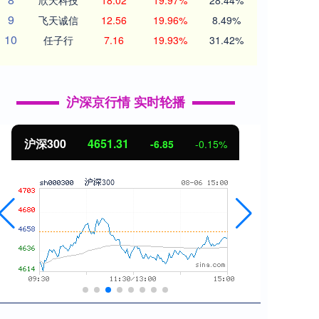
欣天科技
18.02
19.97%
28.44%
9
飞天诚信
12.56
19.96%
8.49%
10
任子行
7.16
19.93%
31.42%
沪深京行情 实时轮播
沪深300
4651.31
北证
-6.85
-0.15%