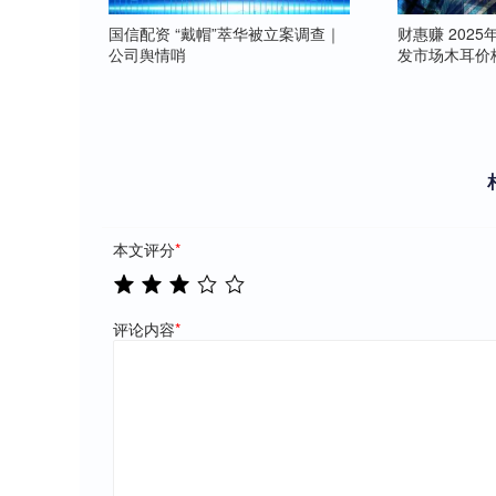
国信配资 “戴帽”萃华被立案调查｜
财惠赚 202
公司舆情哨
发市场木耳价
本文评分
*
评论内容
*