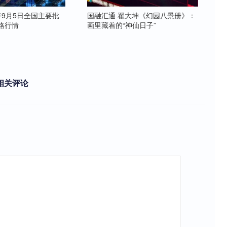
5年9月5日全国主要批
国融汇通 翟大坤《幻园八景册》：
格行情
画里藏着的“神仙日子”
相关评论