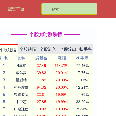
配资平台
个股实时涨跌榜
个股跌幅
个股流入
个股流出
换手率
个股涨幅
排名
名称
最新价
涨幅
换手率
1
N津富
37.49
114.72%
77.46%
2
威尔高
39.83
20.01%
17.76%
3
锴威特
77.82
20.00%
1.17%
4
科翔股份
64.32
20.00%
12.21%
5
蜀道装备
33.61
19.99%
11.69%
6
中巨芯
27.85
19.99%
32.20%
7
广哈通信
19.03
19.99%
5.84%
8