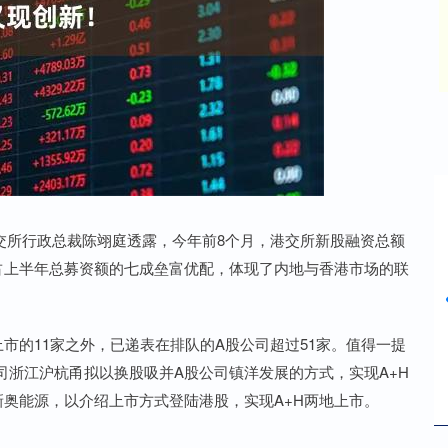
深证成指
14110.12
%
-34.08
-0.24%
港交所行政总裁陈翊庭透露，今年前8个月，港交所新股融资总额
模式占上半年总募资额的七成垒富优配，体现了内地与香港市场的联
的11家之外，已递表在排队的A股公司超过51家。值得一提
司浙江沪杭甬拟以换股吸并A股公司镇洋发展的方式，实现A+H
奥能源，以介绍上市方式登陆港股，实现A+H两地上市。