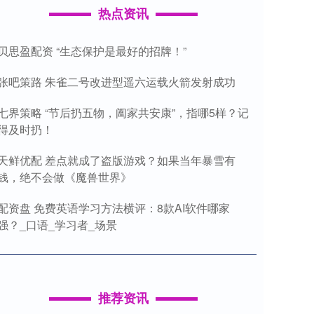
热点资讯
贝思盈配资 “生态保护是最好的招牌！”
张吧策路 朱雀二号改进型遥六运载火箭发射成功
七界策略 “节后扔五物，阖家共安康”，指哪5样？记
得及时扔！
天鲜优配 差点就成了盗版游戏？如果当年暴雪有
钱，绝不会做《魔兽世界》
配资盘 免费英语学习方法横评：8款AI软件哪家
强？_口语_学习者_场景
推荐资讯