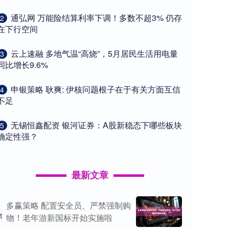
​通弘网 万能险结算利率下调！多数不超3% 仍存
2
在下行空间
​云上速融 多地气温“高烧”，5月居民生活用电量
3
同比增长9.6%
​申银策略 耿爽: 伊核问题根子在于有关方面互信
4
不足
​无锡恒鑫配资 银河证券：A股新稳态下哪些板块
5
确定性强？
最新文章
多赢策略 配置安全员、严禁强制购
1
物！老年游新国标开始实施啦