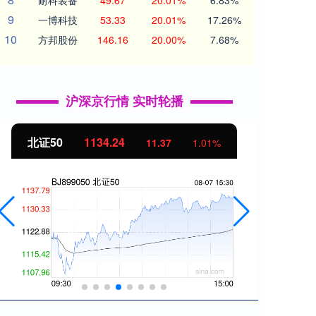
耐科装备
49.67
20.01%
6.83%
9
一博科技
53.33
20.01%
17.26%
10
方邦股份
146.16
20.00%
7.68%
沪深京行情 实时轮播
北证50
1134.24
创业
11.37
1.01%