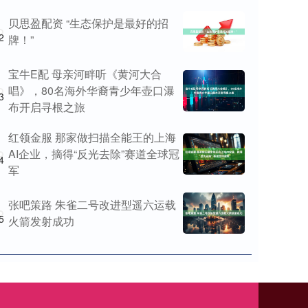
贝思盈配资 “生态保护是最好的招
2
牌！”
宝牛E配 母亲河畔听《黄河大合
唱》，80名海外华裔青少年壶口瀑
3
布开启寻根之旅
红领金服 那家做扫描全能王的上海
AI企业，摘得“反光去除”赛道全球冠
4
军
张吧策路 朱雀二号改进型遥六运载
5
火箭发射成功