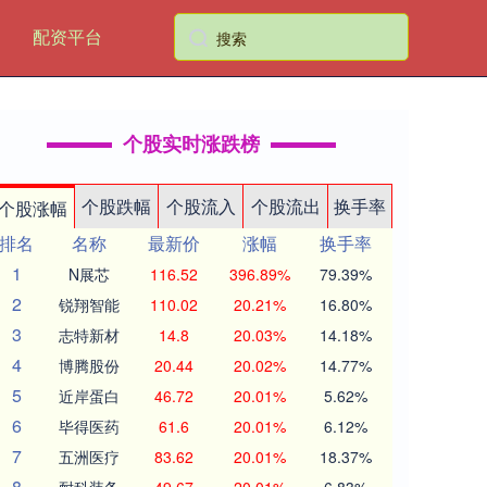
配资平台
个股实时涨跌榜
个股跌幅
个股流入
个股流出
换手率
个股涨幅
排名
名称
最新价
涨幅
换手率
1
N展芯
116.52
396.89%
79.39%
2
锐翔智能
110.02
20.21%
16.80%
3
志特新材
14.8
20.03%
14.18%
4
博腾股份
20.44
20.02%
14.77%
5
近岸蛋白
46.72
20.01%
5.62%
6
毕得医药
61.6
20.01%
6.12%
7
五洲医疗
83.62
20.01%
18.37%
8