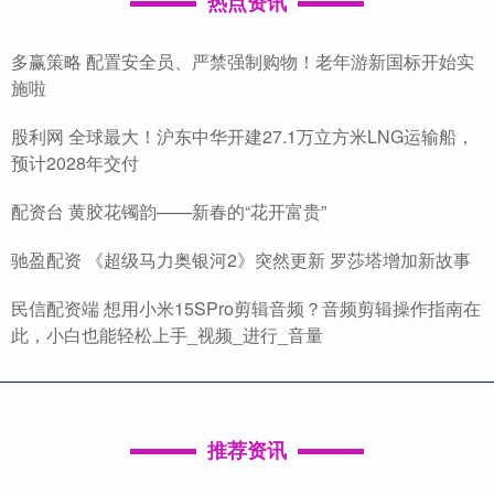
热点资讯
多赢策略 配置安全员、严禁强制购物！老年游新国标开始实
施啦
股利网 全球最大！沪东中华开建27.1万立方米LNG运输船，
预计2028年交付
配资台 黄胶花镯韵——新春的“花开富贵”
驰盈配资 《超级马力奥银河2》突然更新 罗莎塔增加新故事
民信配资端 想用小米15SPro剪辑音频？音频剪辑操作指南在
此，小白也能轻松上手_视频_进行_音量
推荐资讯