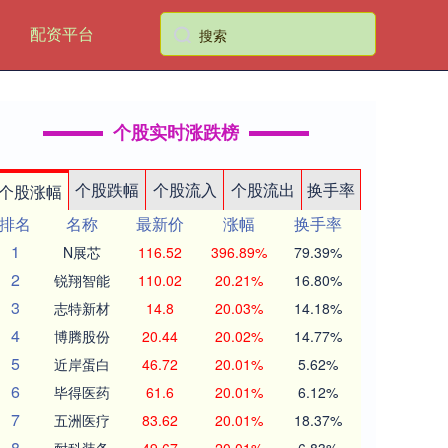
配资平台
个股实时涨跌榜
个股跌幅
个股流入
个股流出
换手率
个股涨幅
排名
名称
最新价
涨幅
换手率
1
N展芯
116.52
396.89%
79.39%
2
锐翔智能
110.02
20.21%
16.80%
3
志特新材
14.8
20.03%
14.18%
4
博腾股份
20.44
20.02%
14.77%
5
近岸蛋白
46.72
20.01%
5.62%
6
毕得医药
61.6
20.01%
6.12%
7
五洲医疗
83.62
20.01%
18.37%
8