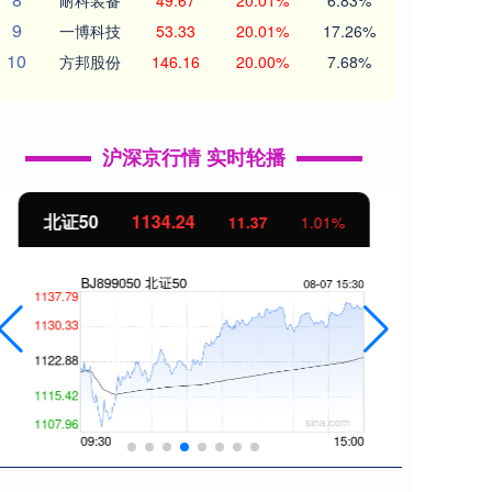
耐科装备
49.67
20.01%
6.83%
9
一博科技
53.33
20.01%
17.26%
10
方邦股份
146.16
20.00%
7.68%
沪深京行情 实时轮播
北证50
1134.24
创业
11.37
1.01%