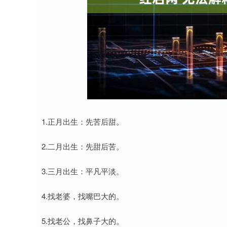
深证成指
14311.01
8
1.02%
200.89
1.
1.正月出生：先苦后甜。
2.二月出生：先甜后苦。
3.三月出生：平凡平淡。
4.找老婆，找嘴巴大的。
5.找老公，找鼻子大的。