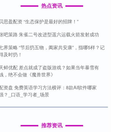
热点资讯
贝思盈配资 “生态保护是最好的招牌！”
张吧策路 朱雀二号改进型遥六运载火箭发射成功
七界策略 “节后扔五物，阖家共安康”，指哪5样？记
得及时扔！
天鲜优配 差点就成了盗版游戏？如果当年暴雪有
钱，绝不会做《魔兽世界》
配资盘 免费英语学习方法横评：8款AI软件哪家
强？_口语_学习者_场景
推荐资讯