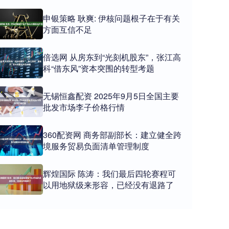
申银策略 耿爽: 伊核问题根子在于有关
方面互信不足
倍选网 从房东到“光刻机股东”，张江高
科“借东风”资本突围的转型考题
无锡恒鑫配资 2025年9月5日全国主要
批发市场李子价格行情
360配资网 商务部副部长：建立健全跨
境服务贸易负面清单管理制度
辉煌国际 陈涛：我们最后四轮赛程可
以用地狱级来形容，已经没有退路了